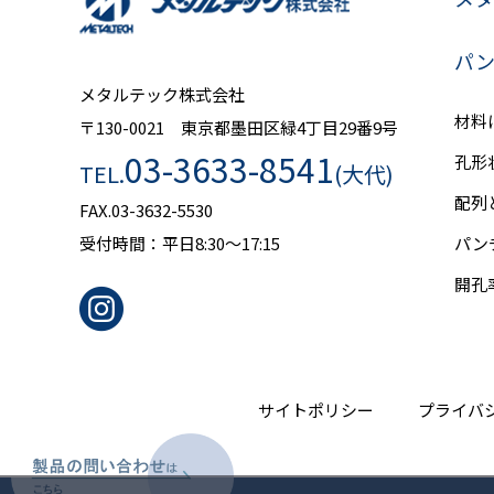
パ
メタルテック株式会社
材料
〒130-0021 東京都墨田区緑4丁目29番9号
03-3633-8541
孔形
TEL.
(大代)
配列
FAX.03-3632-5530
受付時間：平日8:30～17:15
パン
開孔
サイトポリシー
プライバ