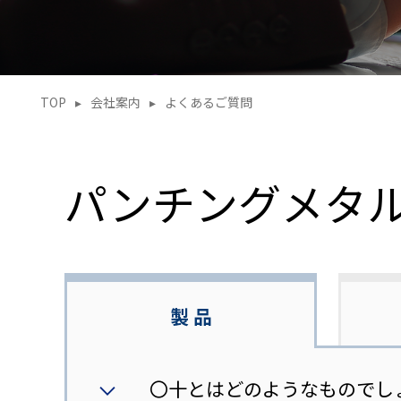
TOP
▸
会社案内
▸
よくあるご質問
パンチングメタ
製 品
〇十とはどのようなものでし