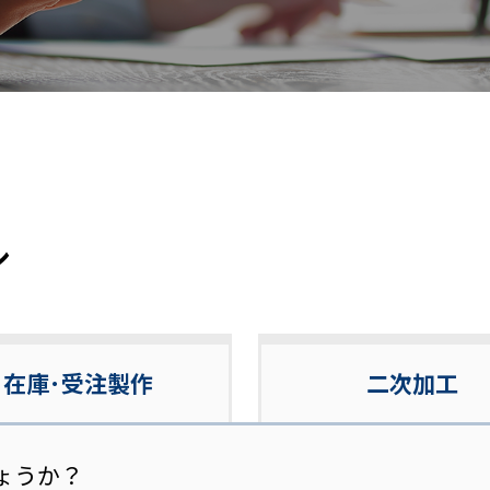
ル
在庫･受注製作
二次加工
ょうか？