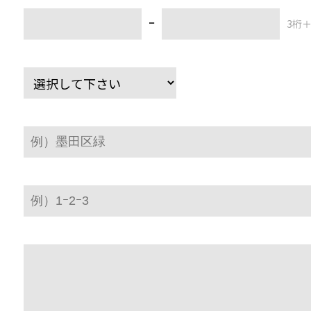
ｰ
3桁＋