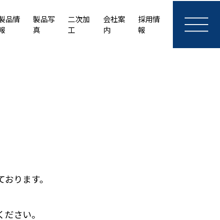
製品情
製品写
二次加
会社案
採用情
報
真
工
内
報
ております。
ください。