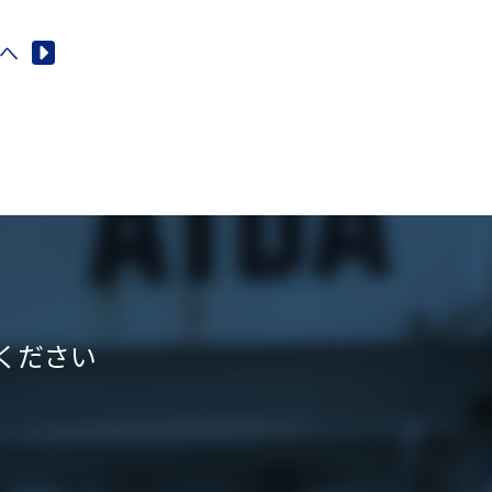
へ
ください